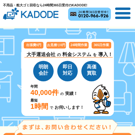
不用品・粗大ゴミ回収なら24時間365日受付のKADODE!
出張費0円
お見積り0円
24時間作業
365日作業
大手運送会社
料金システム
導入！
の
を
明朗
即日
高価
会計
対応
買取
年間
40,000件
実績！
の
最短
1時間
お伺いします！
で