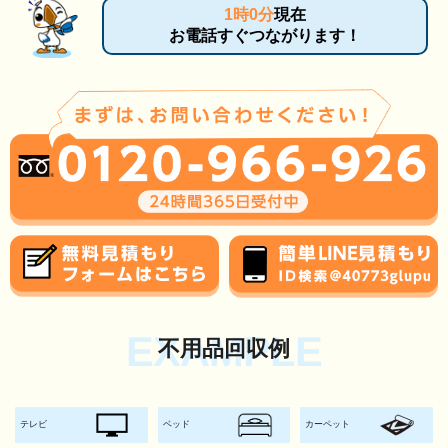
1時0分
現在
お電話すぐつながります！
EXAMPLE
不用品回収例
テレビ
ベッド
カーペット