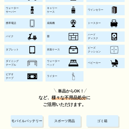
ウォーター
キャリー
ワインセラー
サーバー
ケース
携帯電話
扇風機
トースター
ハード
バイク
畳
ディスク
ビーズ
タブレット
衣装ケース
クッション
ダイニング
ウォーター
ベビーカー
テーブル
ベッド
ビデオ
ライター
テープ
単品からOK！
など、
様々な不用品処分
に
ご活用いただけます。
モバイルバッテリー
スポーツ用品
ゴミ箱