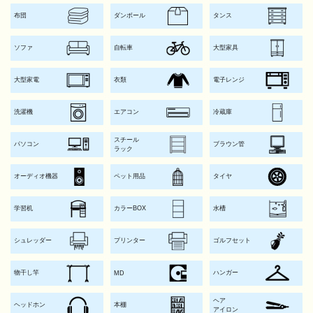
布団
ダンボール
タンス
ソファ
自転車
大型家具
大型家電
衣類
電子レンジ
洗濯機
エアコン
冷蔵庫
スチール
パソコン
ブラウン管
ラック
オーディオ機器
ペット用品
タイヤ
学習机
カラーBOX
水槽
シュレッダー
プリンター
ゴルフセット
物干し竿
ハンガー
MD
ヘア
ヘッドホン
本棚
アイロン